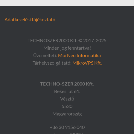
Adatkezelési tájékoztató
TECHNOSZER2000 Kft. © 2017-2025
Minden jog fenntartva!
Üzemelteti:
MorNeo Informatika
Tárhelyszolgáltató:
MikroVPS Kft.
TECHNO-SZER 2000 Kft.
Békési út 61.
Vésztő
5530
Magyarország
+36 30 9156 040