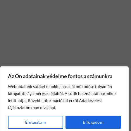
Az Ön adatainak védelme fontos a számunkra
Weboldalunk sütiket (cookie) használ működése folyamán
látogatottsága mérése céljából. A sütik használatát bármikor
letilthatja! Bővebb információkat erről Adatkezelési
tájékoztatónkban olvashat.
Elutasítom
Elfogadom