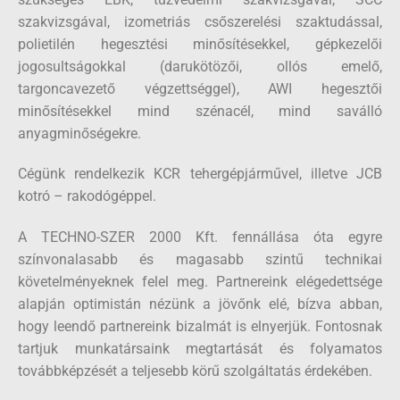
szakvizsgával, izometriás csőszerelési szaktudással,
polietilén hegesztési minősítésekkel, gépkezelői
jogosultságokkal (darukötözői, ollós emelő,
targoncavezető végzettséggel), AWI hegesztői
minősítésekkel mind szénacél, mind saválló
anyagminőségekre.
Cégünk rendelkezik KCR tehergépjárművel, illetve JCB
kotró – rakodógéppel.
A TECHNO-SZER 2000 Kft. fennállása óta egyre
színvonalasabb és magasabb szintű technikai
követelményeknek felel meg. Partnereink elégedettsége
alapján optimistán nézünk a jövőnk elé, bízva abban,
hogy leendő partnereink bizalmát is elnyerjük. Fontosnak
tartjuk munkatársaink megtartását és folyamatos
továbbképzését a teljesebb körű szolgáltatás érdekében.