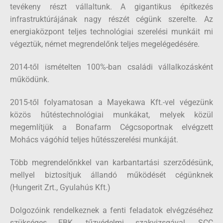
tevékeny részt vállaltunk. A gigantikus építkezés
infrastruktúrájának nagy részét cégünk szerelte. Az
energiaközpont teljes technológiai szerelési munkáit mi
végeztük, német megrendelőnk teljes megelégedésére.
2014-től ismételten 100%-ban családi vállalkozásként
működünk.
2015-től folyamatosan a Mayekawa Kft.-vel végezünk
közös hűtéstechnológiai munkákat, melyek közül
megemlítjük a Bonafarm Cégcsoportnak elvégzett
Mohács vágóhíd teljes hűtésszerelési munkáját.
Több megrendelőnkkel van karbantartási szerződésünk,
mellyel biztosítjuk állandó működését cégünknek
(Hungerit Zrt., Gyulahús Kft.)
Dolgozóink rendelkeznek a fenti feladatok elvégzéséhez
szükséges EBK, tűzvédelmi szakvizsgával, SCC