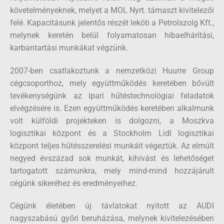
követelményeknek, melyet a MOL Nyrt. támaszt kivitelezői
felé. Kapacitásunk jelentős részét leköti a Petrolszolg Kft.,
melynek keretén belül folyamatosan hibaelhárítási,
karbantartási munkákat végzünk.
2007-ben csatlakoztunk a nemzetközi Huurre Group
cégcsoporthoz, mely együttműködés keretében bővült
tevékenységünk az ipari hűtéstechnológiai feladatok
elvégzésére is. Ezen együttműködés keretében alkalmunk
volt külföldi projekteken is dolgozni, a Moszkva
logisztikai központ és a Stockholm Lidl logisztikai
központ teljes hűtésszerelési munkáit végeztük. Az elmúlt
negyed évszázad sok munkát, kihívást és lehetőséget
tartogatott számunkra, mely mind-mind hozzájárult
cégünk sikeréhez és eredményeihez.
Cégünk életében új távlatokat nyitott az AUDI
nagyszabású győri beruházása, melynek kivitelezésében