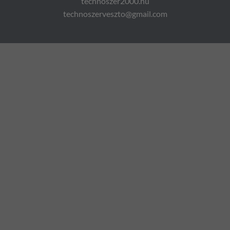
technoszer2000.hu
technoszerveszto@gmail.com