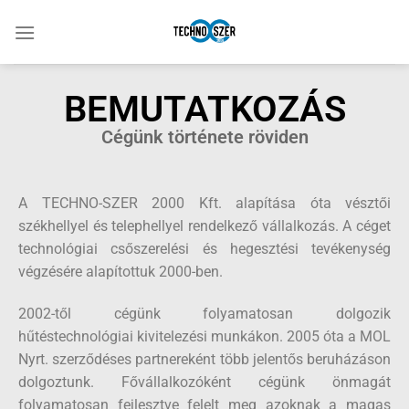
BEMUTATKOZÁS
Cégünk története röviden
A TECHNO-SZER 2000 Kft. alapítása óta vésztői
székhellyel és telephellyel rendelkező vállalkozás. A céget
technológiai csőszerelési és hegesztési tevékenység
végzésére alapítottuk 2000-ben.
2002-től cégünk folyamatosan dolgozik
hűtéstechnológiai kivitelezési munkákon. 2005 óta a MOL
Nyrt. szerződéses partnereként több jelentős beruházáson
dolgoztunk. Fővállalkozóként cégünk önmagát
folyamatosan fejlesztve felelt meg azoknak a magas